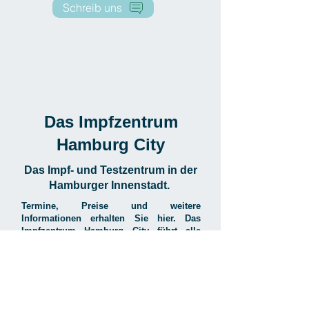
Schreib uns
Das Impfzentrum
Hamburg City
Das Impf- und Testzentrum in der
Hamburger Innenstadt.
Termine, Preise und weitere
Informationen erhalten Sie hier. Das
Impfzentrum Hamburg City führt alle
Arten von Impfungen,
Blutuntersuchungen und Tests durch und
das auf gewohnt einfache und schnelle
Art.
www.impfzentrum-hamburgcity.de